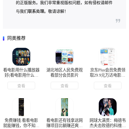
的正版服务。我们非常重视版权问题，如有侵权请邮件
与我们
联系处理
。敬请谅解！
同类推荐
看电影用什么播放器
湖北地区人民免费观
京东Plus会员免费领
好(看电影用什么播
看部分会员影片
取29.9元万达电影通
放器好点)
兑券 可免费看电
查看
查看
查看
免费赚钱:看看电影
看电影还有钱拿这网
网球大满贯：梅德韦
就能赚钱，你不知道
赚项目比躺赚还爽马
杰夫击败德约科维奇