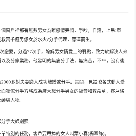
窗戶裡都有無數男女為瞭感情哭鬧，爭吵，自殺，上吊!單
救萬千癡男怨女於水火?分手代理，應運而生。
6次戀愛，分過77次手，瞭解男女情愛上的弱點，致力於解決人來
以及分傢業務。他發明的無痛分手法，無痛苦，不**，沒有後
000多對夫妻戀人成功離婚或分手。其間，見證瞭各式動人愛
全面獨傢分手方略成為廣大想分手男女的福音和救命草，客戶絡
大師級人物。
影分手大師劇照
特別的任務，客戶要甩掉的女人叫葉小春(楊冪飾)。