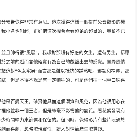
分預告覺得非常有意思。這次獲得這樣一個提前免費觀影的機
。我小名也叫超，正好借這次機會看看超弟的超哥的，興奮不已
且帥得很“風騷”，我想對鄧超有好感的女生，還有男生，都應
對於之前的戲而言他確實有為自己的戲豁出去的感覺。賣弄風情
想這對“色女宅男”而言都是難以抵抗的誘惑吧。鄧超和楊冪，都
嘗試，但是不得不說是有一定犧牲的，可是他們拍一個重口味喜
他是百變天王。確實他具備這個潛質和風范，因為他很用心在
片裡他並非一個王者，但是絲毫不影響他的氣質。看花絮發現有
不少時間精力來篩選和保留的。但同時，覺得影片有些片段過於
喜劇而喜劇，忽略瞭現實性，讓人對情節產生瞭質疑。