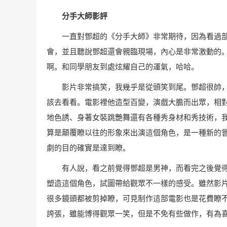
分手大師影評
一直對鄧超的《分手大師》非常期待，因為看過部
會，並且聽說鄧超還會親臨現場，內心是非常激動的
啊。和同學朋友到處炫耀自己的運氣，哈哈。
影片非常搞笑，我幾乎是從頭笑到尾。鄧超很帥，並
該去看看。電影裡他造型百變，演戲大膽而出眾，相
地色誘、身著女裝跳艷舞還有各種秀身材和秀技術，我
算是顛覆瞭以往的形象來出演這個角色，是一種新的
劇的目的確實是達到瞭。
有人說，看之前覺得鄧超是男神，而看完之後覺得
塑造這個角色，試圖帶給觀眾不一樣的感受。雖然影
很多鏡頭都被剪掉瞭，可見制作這部電影也是花費瞭
誇張，雖能博得觀眾一笑，但是不免有些做作，有為