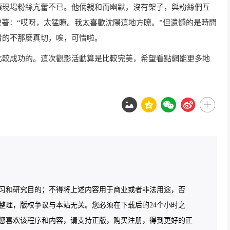
現場粉絲亢奮不已。他倆親和而幽默，沒有架子，與粉絲們互
說著：“哎呀，太猛瞭。我太喜歡沈陽這地方瞭。”但遺憾的是時間
看的不那麼真切，唉，可惜啦。
較成功的。這次觀影活動算是比較完美，希望看點網能更多地
习和研究目的；不得将上述内容用于商业或者非法用途，否
整理，版权争议与本站无关。您必须在下载后的24个小时之
您喜欢该程序和内容，请支持正版，购买注册，得到更好的正