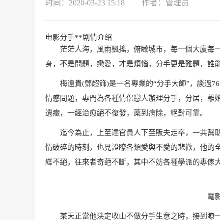
时间：2020-03-23 15:18
作者：管理员
电影分手**剧情介绍
茫茫人海，風雨飄搖，俯瞰城市，每一個大廈每一個
身，不是問題，戀愛，才是煩惱，分手更是難題，誰能
梅遠貴(鄧超飾)是一名專業的“分手大師”，談過7
情感問題，專門為各種情侶戀人辦理分手，分居，離婚
遺癥，一經治愈絕不復發，藥到病除，絕對可靠。
迄今為止，上至達官貴人下至販夫走卒，一共幫助2
情破碎的時刻，也見證瞭各類愛與不愛的悲歡，他的
繹不絕，往來者奇葩不斷，其中不妨各種學派的專傢
電
某天正當他決定收山不做分手生意之時，接到瞭一單