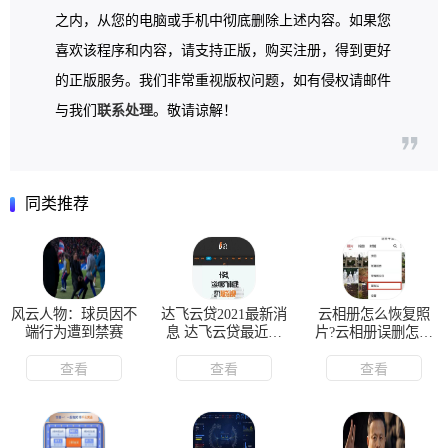
之内，从您的电脑或手机中彻底删除上述内容。如果您
喜欢该程序和内容，请支持正版，购买注册，得到更好
的正版服务。我们非常重视版权问题，如有侵权请邮件
与我们
联系处理
。敬请谅解！
同类推荐
风云人物：球员因不
达飞云贷2021最新消
云相册怎么恢复照
端行为遭到禁赛
息 达飞云贷最近怎
片?云相册误删怎么
么回事
恢复
查看
查看
查看