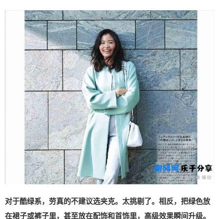
对于酷绿系，劳真的不建议选夹克。太挑剔了。相反，把绿色放
在裙子或裤子里，甚至放在配饰和首饰里，高级效果瞬间升级。