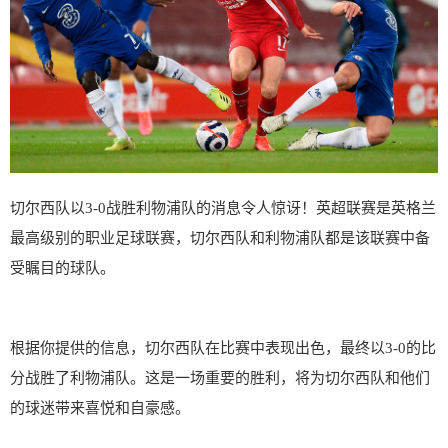
切尔西队以3-0战胜利物浦队的消息令人惊讶！英超联赛是英格兰
最高级别的职业足球联赛，切尔西队和利物浦队都是该联赛中备
受瞩目的球队。
根据你提供的信息，切尔西队在比赛中表现出色，最终以3-0的比
分战胜了利物浦队。这是一场重要的胜利，将为切尔西队和他们
的球迷带来喜悦和自豪感。